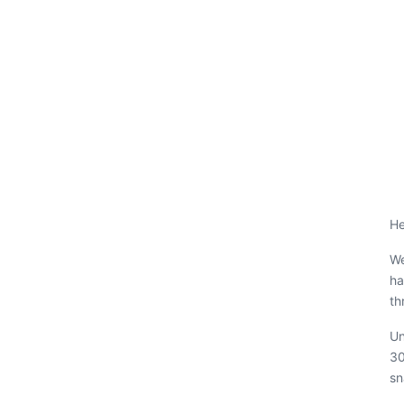
He
We
ha
th
Un
30
sn