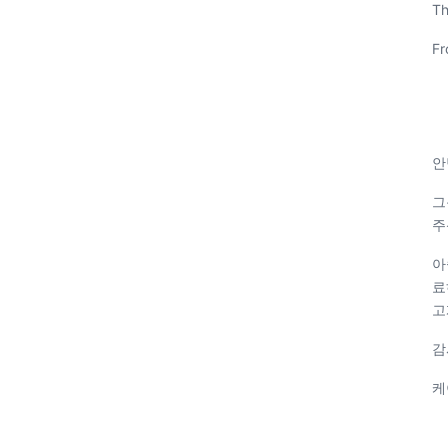
Th
Fr
안
그
주
아
료
고
감
케