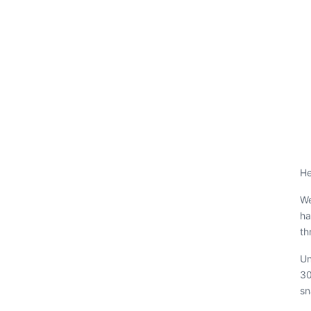
He
We
ha
th
Un
30
sn