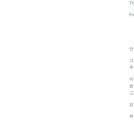
Th
Fr
안
그
주
아
료
고
감
케